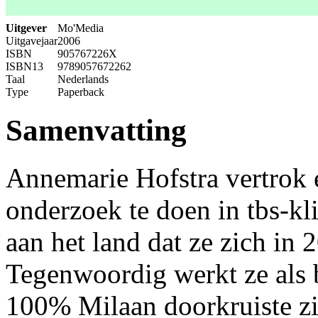
Uitgever
Mo'Media
Uitgavejaar
2006
ISBN
905767226X
ISBN13
9789057672262
Taal
Nederlands
Type
Paperback
Samenvatting
Annemarie Hofstra vertrok 
onderzoek te doen in tbs-kl
aan het land dat ze zich in 
Tegenwoordig werkt ze als
100% Milaan doorkruiste zij