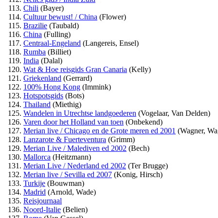
Chili
(Bayer)
Cultuur bewust! / China
(Flower)
Brazilie
(Taubald)
China
(Fulling)
Centraal-Engeland
(Langereis, Ensel)
Rumba
(Billiet)
India
(Dalal)
Wat & Hoe reisgids Gran Canaria
(Kelly)
Griekenland
(Gerrard)
100% Hong Kong
(Immink)
Hotspotsgids
(Bots)
Thailand
(Miethig)
Wandelen in Utrechtse landgoederen
(Vogelaar, Van Delden)
Varen door het Holland van toen
(Onbekend)
Merian live / Chicago en de Grote meren ed 2001
(Wagner, Wa
Lanzarote & Fuerteventura
(Grimm)
Merian Live / Malediven ed 2002
(Bech)
Mallorca
(Heitzmann)
Merian Live / Nederland ed 2002
(Ter Brugge)
Merian live / Sevilla ed 2007
(Konig, Hirsch)
Turkije
(Bouwman)
Madrid
(Arnold, Wade)
Reisjournaal
Noord-Italie
(Belien)