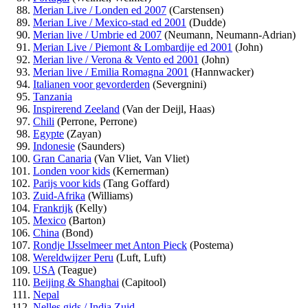
Merian Live / Londen ed 2007
(Carstensen)
Merian Live / Mexico-stad ed 2001
(Dudde)
Merian live / Umbrie ed 2007
(Neumann, Neumann-Adrian)
Merian Live / Piemont & Lombardije ed 2001
(John)
Merian live / Verona & Vento ed 2001
(John)
Merian live / Emilia Romagna 2001
(Hannwacker)
Italianen voor gevorderden
(Severgnini)
Tanzania
Inspirerend Zeeland
(Van der Deijl, Haas)
Chili
(Perrone, Perrone)
Egypte
(Zayan)
Indonesie
(Saunders)
Gran Canaria
(Van Vliet, Van Vliet)
Londen voor kids
(Kernerman)
Parijs voor kids
(Tang Goffard)
Zuid-Afrika
(Williams)
Frankrijk
(Kelly)
Mexico
(Barton)
China
(Bond)
Rondje IJsselmeer met Anton Pieck
(Postema)
Wereldwijzer Peru
(Luft, Luft)
USA
(Teague)
Beijing & Shanghai
(Capitool)
Nepal
Nelles gids / India Zuid