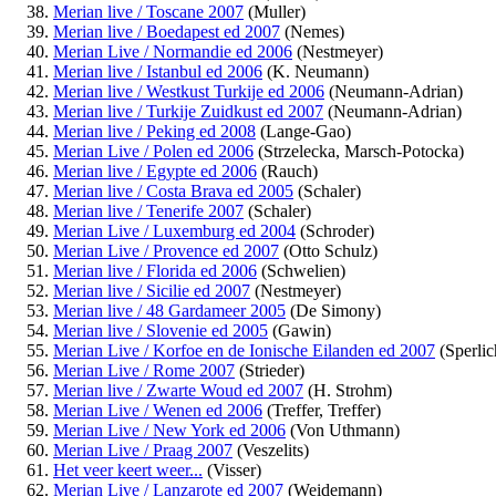
Merian live / Toscane 2007
(Muller)
Merian live / Boedapest ed 2007
(Nemes)
Merian Live / Normandie ed 2006
(Nestmeyer)
Merian live / Istanbul ed 2006
(K. Neumann)
Merian live / Westkust Turkije ed 2006
(Neumann-Adrian)
Merian live / Turkije Zuidkust ed 2007
(Neumann-Adrian)
Merian live / Peking ed 2008
(Lange-Gao)
Merian Live / Polen ed 2006
(Strzelecka, Marsch-Potocka)
Merian live / Egypte ed 2006
(Rauch)
Merian live / Costa Brava ed 2005
(Schaler)
Merian live / Tenerife 2007
(Schaler)
Merian Live / Luxemburg ed 2004
(Schroder)
Merian Live / Provence ed 2007
(Otto Schulz)
Merian live / Florida ed 2006
(Schwelien)
Merian live / Sicilie ed 2007
(Nestmeyer)
Merian live / 48 Gardameer 2005
(De Simony)
Merian live / Slovenie ed 2005
(Gawin)
Merian Live / Korfoe en de Ionische Eilanden ed 2007
(Sperlic
Merian Live / Rome 2007
(Strieder)
Merian live / Zwarte Woud ed 2007
(H. Strohm)
Merian Live / Wenen ed 2006
(Treffer, Treffer)
Merian Live / New York ed 2006
(Von Uthmann)
Merian Live / Praag 2007
(Veszelits)
Het veer keert weer...
(Visser)
Merian Live / Lanzarote ed 2007
(Weidemann)