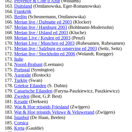
Provence & Cote d'Azur
(Williams)
Duitsland
(Omilanowska, Eger-Romanowska)
Frankrijk
Berlijn
(Scheunemann, Omilanowska)
Merian live / Dalmatie ed 2003
(Klocker)
Merian live / Hamburg 2003
(Bohlmann-Modersohn)
Merian live / IJsland ed 2003
(Kluche)
Merian Live / Keulen ed 2003
(Penzl)
Merian Live / Munchen ed 2003
(Rubesamen, Rubesamen)
Merian live / Salzburg en omgeving ed 2003
(Seitz, Seitz)
Merian live / Stockholm ed 2006
(Wolandt, Ruegger)
Italie
Noord-Brabant
(Leemans)
Portugal
(Symington)
Australie
(Bostock)
Turkije
(Swan)
Griekse Eilanden
(S. Dubin)
Canarische Eilanden
(Faryna-Paszkiewicz, Paszkiewicz)
Zweden
(Best, G.P. Best)
Kroatie
(Derksen)
Wat & Hoe reisgids Friesland
(Zwijgers)
Wat & Hoe reisgids Veluwe & Veluwerand
(Zwijgers)
Istanbul
(De Haan, Beelen)
Corsica
Kreta
(Gauldie)