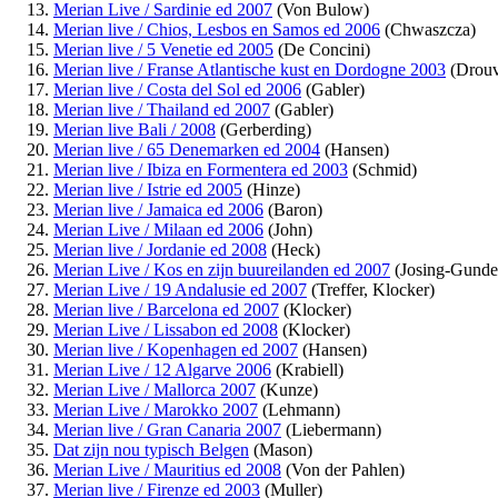
Merian Live / Sardinie ed 2007
(Von Bulow)
Merian live / Chios, Lesbos en Samos ed 2006
(Chwaszcza)
Merian live / 5 Venetie ed 2005
(De Concini)
Merian live / Franse Atlantische kust en Dordogne 2003
(Drouv
Merian live / Costa del Sol ed 2006
(Gabler)
Merian live / Thailand ed 2007
(Gabler)
Merian live Bali / 2008
(Gerberding)
Merian live / 65 Denemarken ed 2004
(Hansen)
Merian live / Ibiza en Formentera ed 2003
(Schmid)
Merian live / Istrie ed 2005
(Hinze)
Merian live / Jamaica ed 2006
(Baron)
Merian Live / Milaan ed 2006
(John)
Merian live / Jordanie ed 2008
(Heck)
Merian Live / Kos en zijn buureilanden ed 2007
(Josing-Gunde
Merian Live / 19 Andalusie ed 2007
(Treffer, Klocker)
Merian live / Barcelona ed 2007
(Klocker)
Merian Live / Lissabon ed 2008
(Klocker)
Merian live / Kopenhagen ed 2007
(Hansen)
Merian Live / 12 Algarve 2006
(Krabiell)
Merian Live / Mallorca 2007
(Kunze)
Merian Live / Marokko 2007
(Lehmann)
Merian live / Gran Canaria 2007
(Liebermann)
Dat zijn nou typisch Belgen
(Mason)
Merian Live / Mauritius ed 2008
(Von der Pahlen)
Merian live / Firenze ed 2003
(Muller)