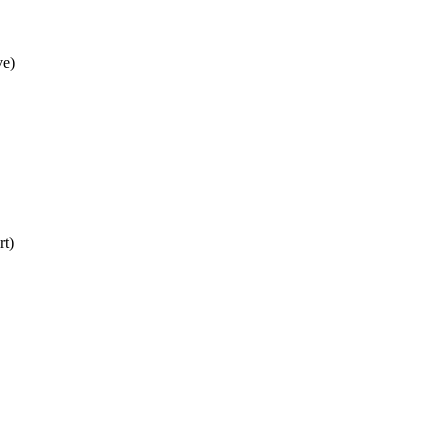
e)
rt)