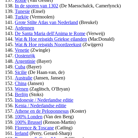
Rome
(Van Gessel)
In de sporen van 1302
(De Maesschalck, Camerlynck)
Tunesie
(Ensel)
Turkije
(Vermoolen)
Grote Stilte Atlas van Nederland
(Breukel)
Ardennen
De Santa Maria dell'Anima te Rome
(Verweij)
Wat & Hoe reisgids Griekse eilanden
(MacDonald)
Wat & Hoe reisgids Noordzeekust
(Zwijgers)
Venetie
(Zwingle)
Oostenrijk
Argentinie
(Bayer)
Cuba
(Bayer)
Sicilie
(De Haan-van, de)
Australie
(Jansen, Jansen)
China
(Jansen)
Wenen
(Zaglitsch, O'Bryan)
Berlijn
(Stoks)
Indonesie / Nederlandse editie
Kenia / Nederlandse editie
Athene en de Peloponnesus
(Koster)
100% Londen
(Van den Berg)
100% Brussel
(Renson-Martin)
Florence & Toscane
(Catling)
Ierland
(Perry, Gerard-Sharp)