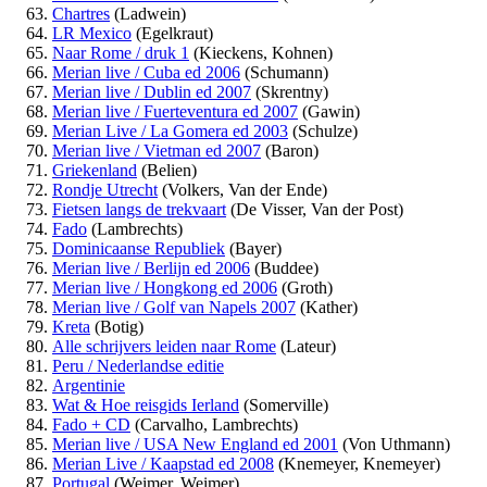
Chartres
(Ladwein)
LR Mexico
(Egelkraut)
Naar Rome / druk 1
(Kieckens, Kohnen)
Merian live / Cuba ed 2006
(Schumann)
Merian live / Dublin ed 2007
(Skrentny)
Merian live / Fuerteventura ed 2007
(Gawin)
Merian Live / La Gomera ed 2003
(Schulze)
Merian live / Vietman ed 2007
(Baron)
Griekenland
(Belien)
Rondje Utrecht
(Volkers, Van der Ende)
Fietsen langs de trekvaart
(De Visser, Van der Post)
Fado
(Lambrechts)
Dominicaanse Republiek
(Bayer)
Merian live / Berlijn ed 2006
(Buddee)
Merian live / Hongkong ed 2006
(Groth)
Merian live / Golf van Napels 2007
(Kather)
Kreta
(Botig)
Alle schrijvers leiden naar Rome
(Lateur)
Peru / Nederlandse editie
Argentinie
Wat & Hoe reisgids Ierland
(Somerville)
Fado + CD
(Carvalho, Lambrechts)
Merian live / USA New England ed 2001
(Von Uthmann)
Merian Live / Kaapstad ed 2008
(Knemeyer, Knemeyer)
Portugal
(Weimer, Weimer)