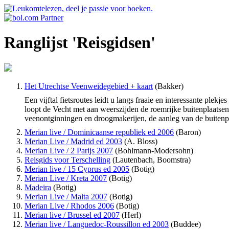
Ranglijst 'Reisgidsen'
Het Utrechtse Veenweidegebied + kaart
(Bakker)
Een vijftal fietsroutes leidt u langs fraaie en interessante plek
loopt de Vecht met aan weerszijden de roemrijke buitenplaatse
veenontginningen en droogmakerijen, de aanleg van de buitenp
Merian live / Dominicaanse republiek ed 2006
(Baron)
Merian Live / Madrid ed 2003
(A. Bloss)
Merian Live / 2 Parijs 2007
(Bohlmann-Modersohn)
Reisgids voor Terschelling
(Lautenbach, Boomstra)
Merian live / 15 Cyprus ed 2005
(Botig)
Merian Live / Kreta 2007
(Botig)
Madeira
(Botig)
Merian Live / Malta 2007
(Botig)
Merian Live / Rhodos 2006
(Botig)
Merian live / Brussel ed 2007
(Herl)
Merian live / Languedoc-Roussillon ed 2003
(Buddee)