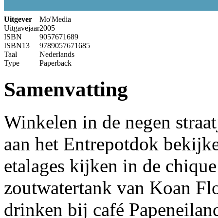
Uitgever
Mo'Media
Uitgavejaar
2005
ISBN
9057671689
ISBN13
9789057671685
Taal
Nederlands
Type
Paperback
Samenvatting
Winkelen in de negen straat
aan het Entrepotdok bekijk
etalages kijken in de chique
zoutwatertank van Koan Floa
drinken bij café Papeneilan