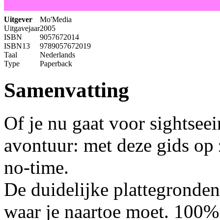
Uitgever
Mo'Media
Uitgavejaar
2005
ISBN
9057672014
ISBN13
9789057672019
Taal
Nederlands
Type
Paperback
Samenvatting
Of je nu gaat voor sightseei
avontuur: met deze gids o
no-time.
De duidelijke plattegronden 
waar je naartoe moet. 100%