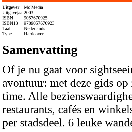
Uitgever
Mo'Media
Uitgavejaar
2003
ISBN
9057670925
ISBN13
9789057670923
Taal
Nederlands
Type
Hardcover
Samenvatting
Of je nu gaat voor sightseei
avontuur: met deze gids op 
time. Alle bezienswaardighe
restaurants, cafés en winkel
per stadsdeel. 6 leuke wand