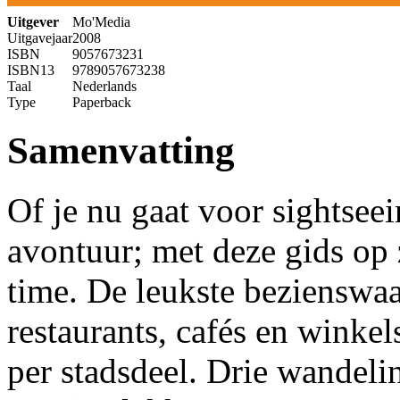
Uitgever
Mo'Media
Uitgavejaar
2008
ISBN
9057673231
ISBN13
9789057673238
Taal
Nederlands
Type
Paperback
Samenvatting
Of je nu gaat voor sightseei
avontuur; met deze gids op 
time. De leukste bezienswa
restaurants, cafés en winkel
per stadsdeel. Drie wandeli