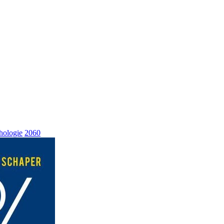
hologie
2060