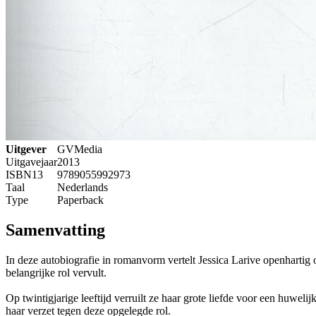
Uitgever
GVMedia
Uitgavejaar
2013
ISBN13
9789055992973
Taal
Nederlands
Type
Paperback
Samenvatting
In deze autobiografie in romanvorm vertelt Jessica Larive openhartig 
belangrijke rol vervult.
Op twintigjarige leeftijd verruilt ze haar grote liefde voor een huwelij
haar verzet tegen deze opgelegde rol.