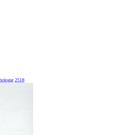
hologie
2518