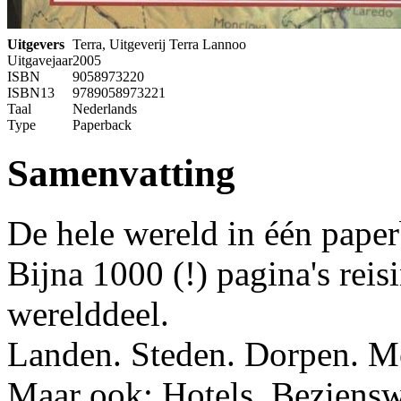
Uitgevers
Terra, Uitgeverij Terra Lannoo
Uitgavejaar
2005
ISBN
9058973220
ISBN13
9789058973221
Taal
Nederlands
Type
Paperback
Samenvatting
De hele wereld in één pape
Bijna 1000 (!) pagina's reis
werelddeel.
Landen. Steden. Dorpen. Me
Maar ook: Hotels. Beziensw