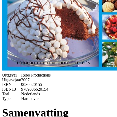
Uitgever
Rebo Productions
Uitgavejaar
2007
ISBN
9036620155
ISBN13
9789036620154
Taal
Nederlands
Type
Hardcover
Samenvatting