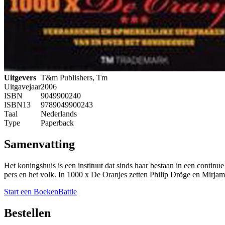
Uitgevers
T&m Publishers, Tm
Uitgavejaar
2006
ISBN
9049900240
ISBN13
9789049900243
Taal
Nederlands
Type
Paperback
Samenvatting
Het koningshuis is een instituut dat sinds haar bestaan in een contin
pers en het volk. In 1000 x De Oranjes zetten Philip Dröge en Mirja
Start een BoekenBattle
Bestellen