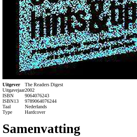
Uitgever
The Readers Digest
Uitgavejaar
2002
ISBN
9064076243
ISBN13
9789064076244
Taal
Nederlands
Type
Hardcover
Samenvatting