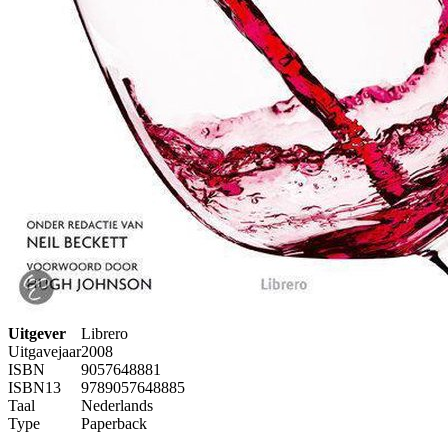
Uitgever
Librero
Uitgavejaar
2008
ISBN
9057648881
ISBN13
9789057648885
Taal
Nederlands
Type
Paperback