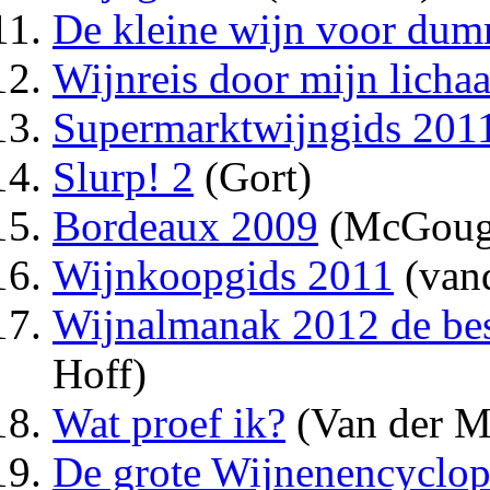
De kleine wijn voor dum
Wijnreis door mijn licha
Supermarktwijngids 201
Slurp! 2
(Gort)
Bordeaux 2009
(McGoug
Wijnkoopgids 2011
(van
Wijnalmanak 2012 de best
Hoff)
Wat proef ik?
(Van der M
De grote Wijnenencyclop