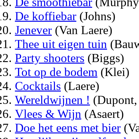
De smoothiebar
(Murphy
De koffiebar
(Johns)
Jenever
(Van Laere)
Thee uit eigen tuin
(Bauw
Party shooters
(Biggs)
Tot op de bodem
(Klei)
Cocktails
(Laere)
Wereldwijnen !
(Dupont,
Vlees & Wijn
(Asaert)
Doe het eens met bier
(Va