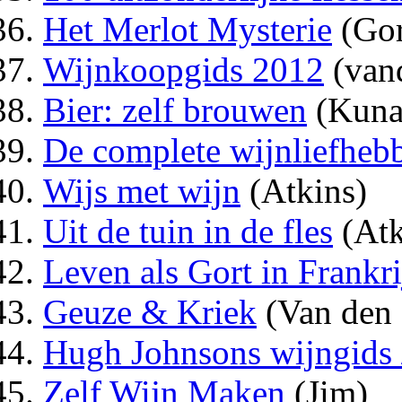
Het Merlot Mysterie
(Gor
Wijnkoopgids 2012
(van
Bier: zelf brouwen
(Kuna
De complete wijnliefheb
Wijs met wijn
(Atkins)
Uit de tuin in de fles
(Atk
Leven als Gort in Frankri
Geuze & Kriek
(Van den 
Hugh Johnsons wijngids 
Zelf Wijn Maken
(Jim)