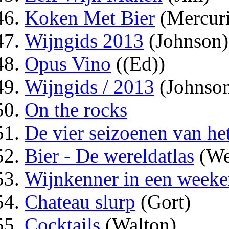
Koken Met Bier
(Mercur
Wijngids 2013
(Johnson)
Opus Vino
((Ed))
Wijngids / 2013
(Johnso
On the rocks
De vier seizoenen van het
Bier - De wereldatlas
(We
Wijnkenner in een week
Chateau slurp
(Gort)
Cocktails
(Walton)