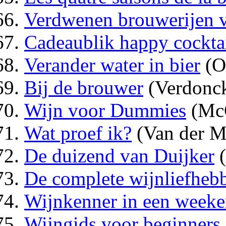
Verdwenen brouwerijen v
Cadeaublik happy cockta
Verander water in bier
(O
Bij de brouwer
(Verdonc
Wijn voor Dummies
(McC
Wat proef ik?
(Van der M
De duizend van Duijker
(
De complete wijnliefheb
Wijnkenner in een week
Wijngids voor beginners