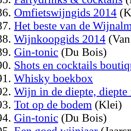
Omfietswijngids 2014
(K
Het beste van de Wijnal
Wijnkoopgids 2014
(Van
Gin-tonic
(Du Bois)
Shots en cocktails bouti
Whisky boekbox
Wijn in de diepte, diepte
Tot op de bodem
(Klei)
Gin-tonic
(Du Bois)
Een goed wijnjaar
(Jaars