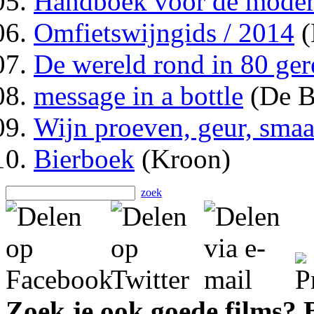
Handboek voor de modern
Omfietswijngids / 2014
(
De wereld rond in 80 ger
message in a bottle
(De B
Wijn proeven, geur, smaa
Bierboek
(Kroon)
zoek
Zoek je ook goede films?