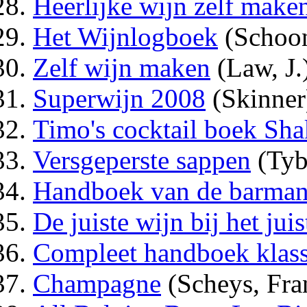
Heerlijke wijn zelf make
Het Wijnlogboek
(Schoo
Zelf wijn maken
(Law, J.
Superwijn 2008
(Skinner
Timo's cocktail boek Shak
Versgeperste sappen
(Tyb
Handboek van de barma
De juiste wijn bij het jui
Compleet handboek klassi
Champagne
(Scheys, Fra