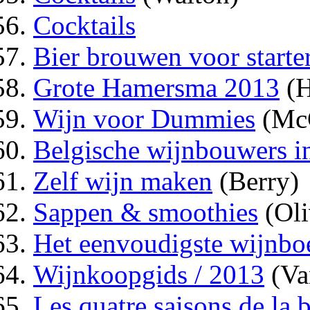
Cocktails
Bier brouwen voor starte
Grote Hamersma 2013
(H
Wijn voor Dummies
(McC
Belgische wijnbouwers i
Zelf wijn maken
(Berry)
Sappen & smoothies
(Oli
Het eenvoudigste wijnboe
Wijnkoopgids / 2013
(Va
Les quatre saisons de la 