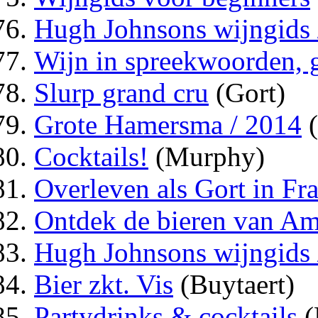
Hugh Johnsons wijngids 
Wijn in spreekwoorden, g
Slurp grand cru
(Gort)
Grote Hamersma / 2014
(
Cocktails!
(Murphy)
Overleven als Gort in Fra
Ontdek de bieren van A
Hugh Johnsons wijngids 
Bier zkt. Vis
(Buytaert)
Partydrinks & cocktails
(