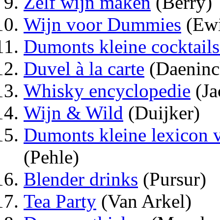
Zelf wijn maken
(Berry)
Wijn voor Dummies
(Ewi
Dumonts kleine cocktails
Duvel à la carte
(Daeninc
Whisky encyclopedie
(Ja
Wijn & Wild
(Duijker)
Dumonts kleine lexicon v
(Pehle)
Blender drinks
(Pursur)
Tea Party
(Van Arkel)