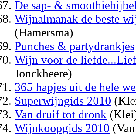
De sap- & smoothiebijbe
Wijnalmanak de beste wi
(Hamersma)
Punches & partydrankjes
Wijn voor de liefde...Lie
Jonckheere)
365 hapjes uit de hele we
Superwijngids 2010
(Kle
Van druif tot dronk
(Klei
Wijnkoopgids 2010
(Van