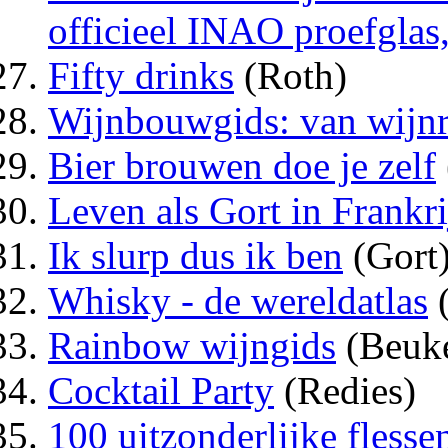
officieel INAO proefglas
Fifty drinks
(Roth)
Wijnbouwgids: van wijnr
Bier brouwen doe je zelf
Leven als Gort in Frankri
Ik slurp dus ik ben
(Gort
Whisky - de wereldatlas
Rainbow wijngids
(Beuke
Cocktail Party
(Redies)
100 uitzonderlijke flesse