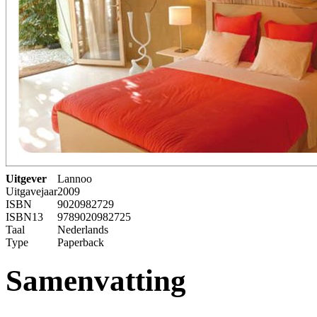
Uitgever
Lannoo
Uitgavejaar
2009
ISBN
9020982729
ISBN13
9789020982725
Taal
Nederlands
Type
Paperback
Samenvatting