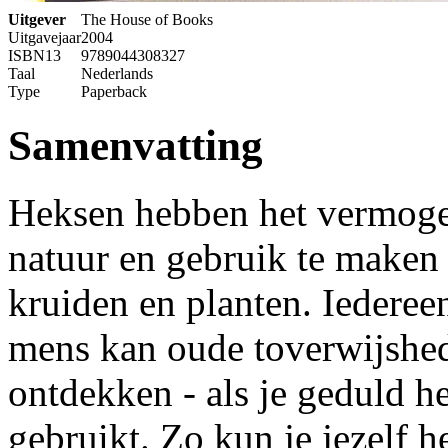
Uitgever
The House of Books
Uitgavejaar
2004
ISBN13
9789044308327
Taal
Nederlands
Type
Paperback
Samenvatting
Heksen hebben het vermogen
natuur en gebruik te maken
kruiden en planten. Iedere
mens kan oude toverwijshe
ontdekken - als je geduld h
gebruikt. Zo kun je jezelf he