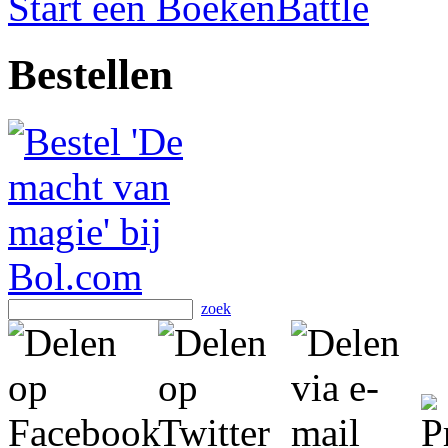
Start een BoekenBattle
Bestellen
zoek