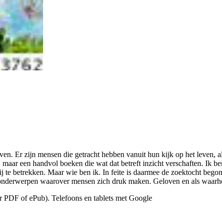
en. Er zijn mensen die getracht hebben vanuit hun kijk op het leven, al d
mij maar een handvol boeken die wat dat betreft inzicht verschaften. Ik 
erbij te betrekken. Maar wie ben ik. In feite is daarmee de zoektocht be
onderwerpen waarover mensen zich druk maken. Geloven en als waarheid i
or PDF of ePub). Telefoons en tablets met Google