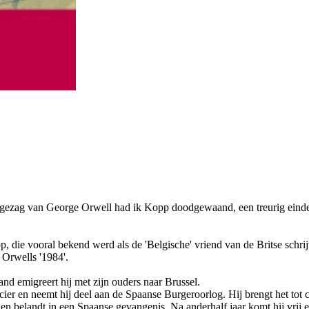
ezag van George Orwell had ik Kopp doodgewaand, een treurig einde in
 die vooral bekend werd als de 'Belgische' vriend van de Britse schri
 Orwells '1984'.
nd emigreert hij met zijn ouders naar Brussel.
fficier en neemt hij deel aan de Spaanse Burgeroorlog. Hij brengt het t
n belandt in een Spaanse gevangenis. Na anderhalf jaar komt hij vrij en