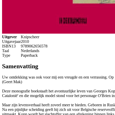
Uitgever
Knipscheer
Uitgavejaar
2010
ISBN13
9789062656578
Taal
Nederlands
Type
Paperback
Samenvatting
Uw ontdekking was ook voor mij een vreugde en een verrassing. Op g
(Geert Mak)
Deze monografie boekstaaft het avontuurlijke leven van Georges Kopp,
Catalonië' en die mogelijk model stond voor het personage O'Brien in
Maar zijn levensverhaal heeft zoveel meer te bieden. Geboren in Rusla
Na een pijnlijke scheiding geeft hij zich uit voor Belgische reserveo
uitmaakt. Kopp wordt het slachtoffer van een afrekening binnen links e