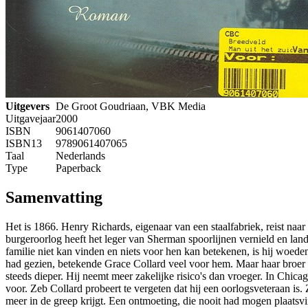
Uitgevers
De Groot Goudriaan, VBK Media
Uitgavejaar
2000
ISBN
9061407060
ISBN13
9789061407065
Taal
Nederlands
Type
Paperback
Samenvatting
Het is 1866. Henry Richards, eigenaar van een staalfabriek, reist naar
burgeroorlog heeft het leger van Sherman spoorlijnen vernield en land
familie niet kan vinden en niets voor hen kan betekenen, is hij woe
had gezien, betekende Grace Collard veel voor hem. Maar haar broer 
steeds dieper. Hij neemt meer zakelijke risico's dan vroeger. In Chic
voor. Zeb Collard probeert te vergeten dat hij een oorlogsveteraan is.
meer in de greep krijgt. Een ontmoeting, die nooit had mogen plaatsvi