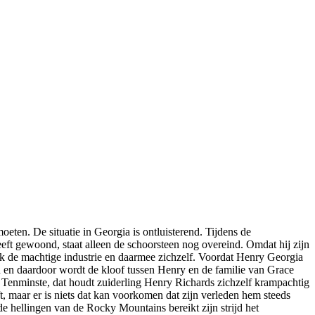
oeten. De situatie in Georgia is ontluisterend. Tijdens de
eeft gewoond, staat alleen de schoorsteen nog overeind. Omdat hij zijn
ok de machtige industrie en daarmee zichzelf. Voordat Henry Georgia
 en daardoor wordt de kloof tussen Henry en de familie van Grace
n. Tenminste, dat houdt zuiderling Henry Richards zichzelf krampachtig
ft, maar er is niets dat kan voorkomen dat zijn verleden hem steeds
e hellingen van de Rocky Mountains bereikt zijn strijd het