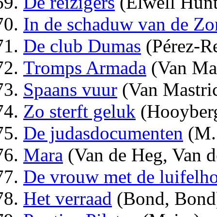
De reizigers
(Elwell Hunt
In de schaduw van de Z
De club Dumas
(Pérez-Re
Tromps Armada
(Van Mas
Spaans vuur
(Van Mastric
Zo sterft geluk
(Hooyberg
De judasdocumenten
(M. 
Mara
(Van de Heg, Van d
De vrouw met de luifelh
Het verraad
(Bond, Bond