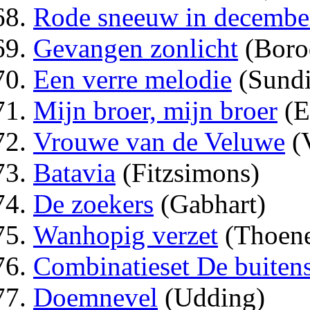
Rode sneeuw in decembe
Gevangen zonlicht
(Boro
Een verre melodie
(Sundi
Mijn broer, mijn broer
(E
Vrouwe van de Veluwe
(V
Batavia
(Fitzsimons)
De zoekers
(Gabhart)
Wanhopig verzet
(Thoen
Combinatieset De buiten
Doemnevel
(Udding)