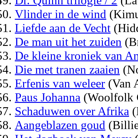
Dr. Quinn trilogie / 2
(La
Vlinder in de wind
(Kimu
Liefde aan de Vecht
(Hid
De man uit het zuiden
(B
De kleine kroniek van 
Die met tranen zaaien
(No
Erfenis van weleer
(Van 
Paus Johanna
(Woolfolk 
Schaduwen over Afrika
(
Aangeblazen goud
(Billi