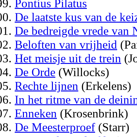
Pontius Pilatus
De laatste kus van de kei
De bedreigde vrede van 
Beloften van vrijheid
(Pa
Het meisje uit de trein
(Jo
De Orde
(Willocks)
Rechte lijnen
(Erkelens)
In het ritme van de deini
Enneken
(Krosenbrink)
De Meesterproef
(Starr)