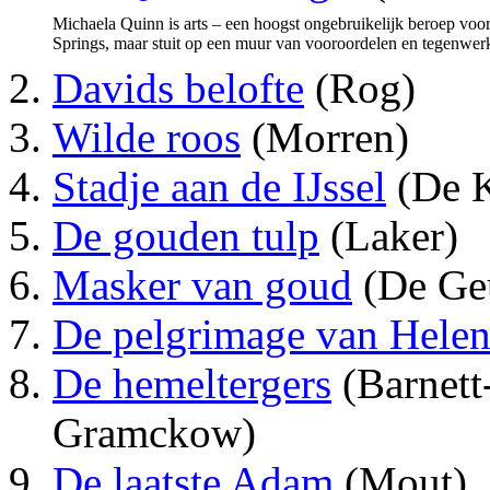
Michaela Quinn is arts – een hoogst ongebruikelijk beroep voo
Springs, maar stuit op een muur van vooroordelen en tegenwe
Davids belofte
(Rog)
Wilde roos
(Morren)
Stadje aan de IJssel
(De K
De gouden tulp
(Laker)
Masker van goud
(De Ge
De pelgrimage van Hele
De hemeltergers
(Barnett
Gramckow)
De laatste Adam
(Mout)