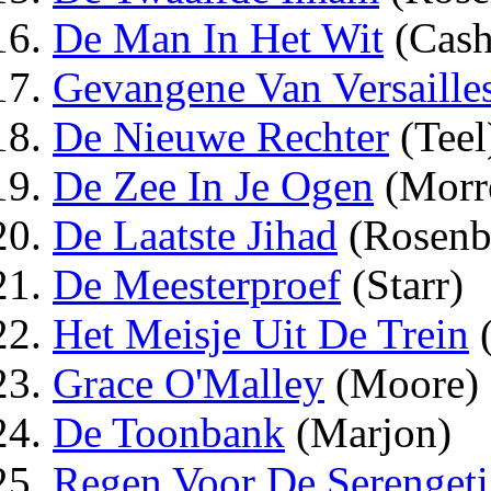
De Man In Het Wit
(Cash
Gevangene Van Versaille
De Nieuwe Rechter
(Teel
De Zee In Je Ogen
(Morr
De Laatste Jihad
(Rosenb
De Meesterproef
(Starr)
Het Meisje Uit De Trein
(
Grace O'Malley
(Moore)
De Toonbank
(Marjon)
Regen Voor De Serengeti