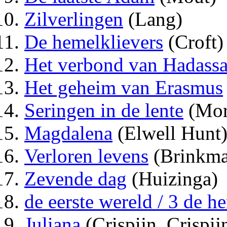
Zilverlingen
(Lang)
De hemelklievers
(Croft)
Het verbond van Hadass
Het geheim van Erasmus
Seringen in de lente
(Mor
Magdalena
(Elwell Hunt
Verloren levens
(Brinkma
Zevende dag
(Huizinga)
de eerste wereld / 3 de h
Juliana
(Crispijn, Crispij