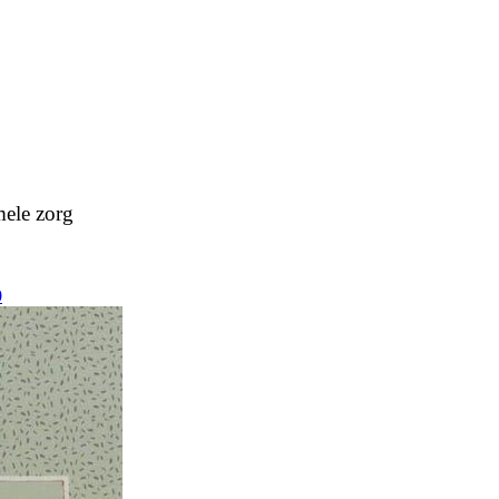
mele zorg
0