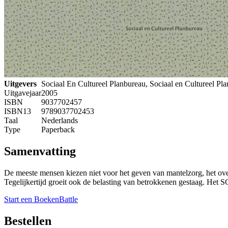
Uitgevers
Sociaal En Cultureel Planbureau, Sociaal en Cultureel Pl
Uitgavejaar
2005
ISBN
9037702457
ISBN13
9789037702453
Taal
Nederlands
Type
Paperback
Samenvatting
De meeste mensen kiezen niet voor het geven van mantelzorg, het ove
Tegelijkertijd groeit ook de belasting van betrokkenen gestaag. Het 
Start een BoekenBattle
Bestellen