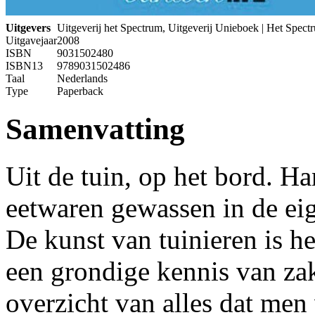
Uitgevers
Uitgeverij het Spectrum, Uitgeverij Unieboek | Het Spect
Uitgavejaar
2008
ISBN
9031502480
ISBN13
9789031502486
Taal
Nederlands
Type
Paperback
Samenvatting
Uit de tuin, op het bord. H
eetwaren gewassen in de eig
De kunst van tuinieren is h
een grondige kennis van zak
overzicht van alles dat me