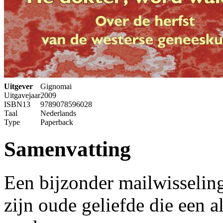
Uitgever
Gignomai
Uitgavejaar
2009
ISBN13
9789078596028
Taal
Nederlands
Type
Paperback
Samenvatting
Een bijzonder mailwisseling
zijn oude geliefde die een a