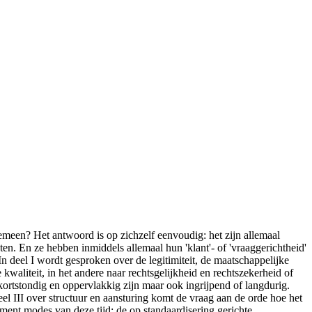
emeen? Het antwoord is op zichzelf eenvoudig: het zijn allemaal
en. En ze hebben inmiddels allemaal hun 'klant'- of 'vraaggerichtheid'
In deel I wordt gesproken over de legitimiteit, de maatschappelijke
waliteit, in het andere naar rechtsgelijkheid en rechtszekerheid of
 kortstondig en oppervlakkig zijn maar ook ingrijpend of langdurig.
eel III over structuur en aansturing komt de vraag aan de orde hoe het
ement modes van deze tijd: de op standaardisering gerichte