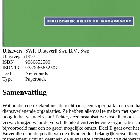
Uitgevers
SWP, Uitgeverij Swp B.V., Swp
Uitgavejaar
1997
ISBN
9066652500
ISBN13
9789066652507
Taal
Nederlands
Type
Paperback
Samenvatting
Wat hebben een ziekenhuis, de rechtbank, een supermarkt, een voetba
dienstverlenende organisaties. Ze hebben allemaal te maken met specif
hoog in het vaandel staan! Echter, deze organisaties verschillen ook v
verwachtingen waar de verschillende dienstverlenende organisaties aan
bijvoorbeeld naar een zo groot mogelijke omzet. Deel II gaat over het
Bovendien kan de positie van de uitvoerenden belangrijk verschillen, v
management richting geeft aan de alledaagse activiteiten van de versc