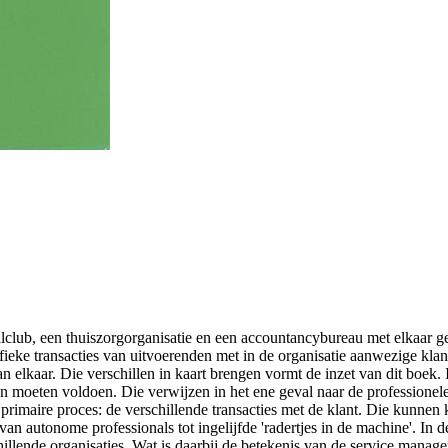
lclub, een thuiszorgorganisatie en een accountancybureau met elkaar g
ieke transacties van uitvoerenden met in de organisatie aanwezige klant
an elkaar. Die verschillen in kaart brengen vormt de inzet van dit boek. 
 moeten voldoen. Die verwijzen in het ene geval naar de professionele k
 primaire proces: de verschillende transacties met de klant. Die kunnen
an autonome professionals tot ingelijfde 'radertjes in de machine'. In d
hillende organisaties. Wat is daarbij de betekenis van de service manag