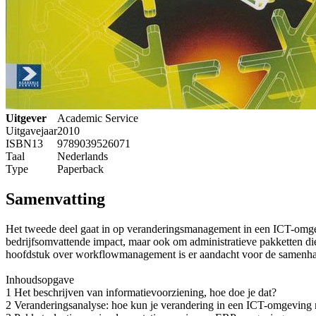
Uitgever
Academic Service
Uitgavejaar
2010
ISBN13
9789039526071
Taal
Nederlands
Type
Paperback
Samenvatting
Het tweede deel gaat in op veranderingsmanagement in een ICT-omgev
bedrijfsomvattende impact, maar ook om administratieve pakketten die
hoofdstuk over workflowmanagement is er aandacht voor de samenh
Inhoudsopgave
1 Het beschrijven van informatievoorziening, hoe doe je dat?
2 Veranderingsanalyse: hoe kun je verandering in een ICT-omgevin