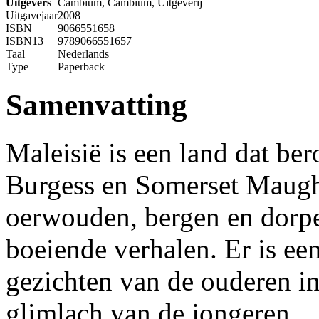
Uitgevers
Cambium, Cambium, Uitgeverij
Uitgavejaar
2008
ISBN
9066551658
ISBN13
9789066551657
Taal
Nederlands
Type
Paperback
Samenvatting
Maleisië is een land dat be
Burgess en Somerset Maugh
oerwouden, bergen en dorp
boeiende verhalen. Er is ee
gezichten van de ouderen in
glimlach van de jongeren.