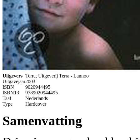
Uitgevers
Terra, Uitgeverij Terra - Lannoo
Uitgavejaar
2003
ISBN
9020944495
ISBN13
9789020944495
Taal
Nederlands
Type
Hardcover
Samenvatting