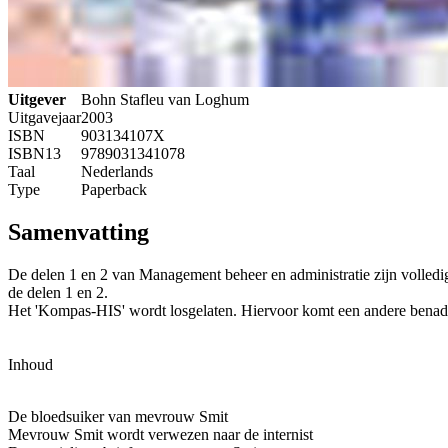
Uitgever
Bohn Stafleu van Loghum
Uitgavejaar
2003
ISBN
903134107X
ISBN13
9789031341078
Taal
Nederlands
Type
Paperback
Samenvatting
De delen 1 en 2 van Management beheer en administratie zijn volledi
de delen 1 en 2.
Het 'Kompas-HIS' wordt losgelaten. Hiervoor komt een andere benader
Inhoud
De bloedsuiker van mevrouw Smit
Mevrouw Smit wordt verwezen naar de internist