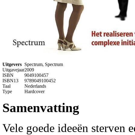
Uitgevers
Spectrum, Spectrum
Uitgavejaar
2009
ISBN
9049100457
ISBN13
9789049100452
Taal
Nederlands
Type
Hardcover
Samenvatting
Vele goede ideeën sterven ee