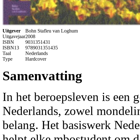
Uitgever
Bohn Stafleu van Loghum
Uitgavejaar
2008
ISBN
9031351431
ISBN13
9789031351435
Taal
Nederlands
Type
Hardcover
Samenvatting
In het beroepsleven is een 
Nederlands, zowel mondeling
belang. Het basiswerk Ned
helpt elke mbostudent om d