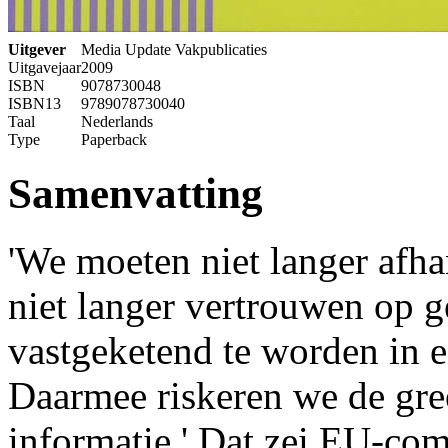
Uitgever
Media Update Vakpublicaties
Uitgavejaar
2009
ISBN
9078730048
ISBN13
9789078730040
Taal
Nederlands
Type
Paperback
Samenvatting
'We moeten niet langer afha
niet langer vertrouwen op g
vastgeketend te worden in e
Daarmee riskeren we de gree
informatie.' Dat zei EU-com