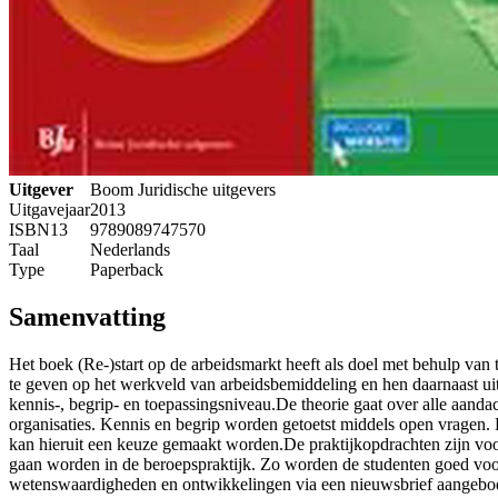
Uitgever
Boom Juridische uitgevers
Uitgavejaar
2013
ISBN13
9789089747570
Taal
Nederlands
Type
Paperback
Samenvatting
Het boek (Re-)start op de arbeidsmarkt heeft als doel met behulp van 
te geven op het werkveld van arbeidsbemiddeling en hen daarnaast uit
kennis-, begrip- en toepassingsniveau.De theorie gaat over alle aanda
organisaties. Kennis en begrip worden getoetst middels open vragen. 
kan hieruit een keuze gemaakt worden.De praktijkopdrachten zijn voo
gaan worden in de beroepspraktijk. Zo worden de studenten goed voor
wetenswaardigheden en ontwikkelingen via een nieuwsbrief aangebode