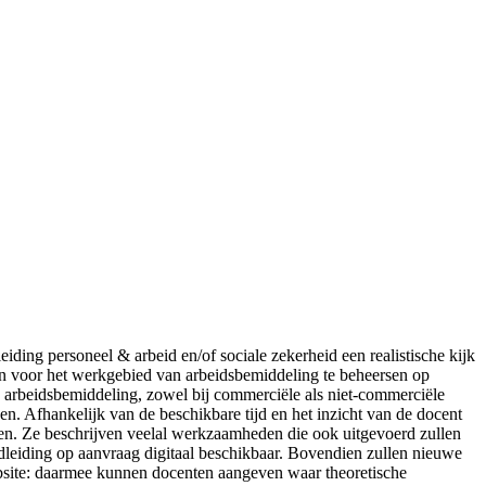
ding personeel & arbeid en/of sociale zekerheid een realistische kijk
sen voor het werkgebied van arbeidsbemiddeling te beheersen op
an arbeidsbemiddeling, zowel bij commerciële als niet-commerciële
n. Afhankelijk van de beschikbare tijd en het inzicht van de docent
den. Ze beschrijven veelal werkzaamheden die ook uitgevoerd zullen
dleiding op aanvraag digitaal beschikbaar. Bovendien zullen nieuwe
bsite: daarmee kunnen docenten aangeven waar theoretische