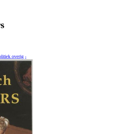
s
litiek overig
-