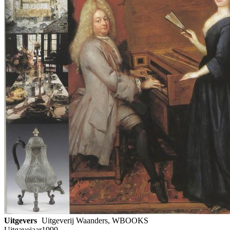
Uitgevers
Uitgeverij Waanders, WBOOKS
Uitgavejaar
1999