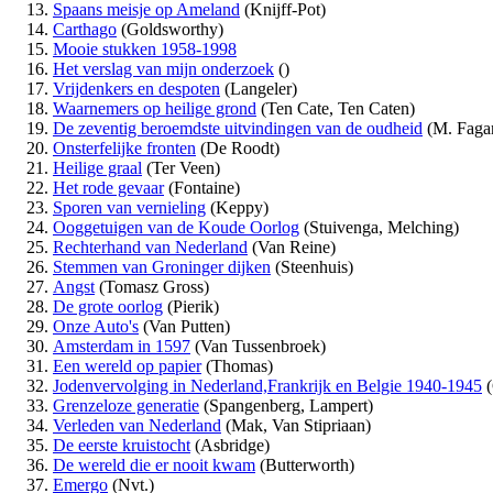
Spaans meisje op Ameland
(Knijff-Pot)
Carthago
(Goldsworthy)
Mooie stukken 1958-1998
Het verslag van mijn onderzoek
()
Vrijdenkers en despoten
(Langeler)
Waarnemers op heilige grond
(Ten Cate, Ten Caten)
De zeventig beroemdste uitvindingen van de oudheid
(M. Faga
Onsterfelijke fronten
(De Roodt)
Heilige graal
(Ter Veen)
Het rode gevaar
(Fontaine)
Sporen van vernieling
(Keppy)
Ooggetuigen van de Koude Oorlog
(Stuivenga, Melching)
Rechterhand van Nederland
(Van Reine)
Stemmen van Groninger dijken
(Steenhuis)
Angst
(Tomasz Gross)
De grote oorlog
(Pierik)
Onze Auto's
(Van Putten)
Amsterdam in 1597
(Van Tussenbroek)
Een wereld op papier
(Thomas)
Jodenvervolging in Nederland,Frankrijk en Belgie 1940-1945
(
Grenzeloze generatie
(Spangenberg, Lampert)
Verleden van Nederland
(Mak, Van Stipriaan)
De eerste kruistocht
(Asbridge)
De wereld die er nooit kwam
(Butterworth)
Emergo
(Nvt.)