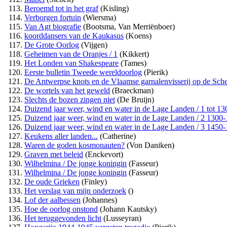
Beroemd tot in het graf
(Kisling)
Verborgen fortuin
(Wiersma)
Van Agt biografie
(Bootsma, Van Merriënboer)
koorddansers van de Kaukasus
(Koens)
De Grote Oorlog
(Vijgen)
Geheimen van de Oranjes / 1
(Kikkert)
Het Londen van Shakespeare
(Tames)
Eerste bulletin Tweede wereldoorlog
(Pierik)
De Antwerpse knots en de Vlaamse garnalenvisserij op de Sch
De wortels van het geweld
(Braeckman)
Slechts de bozen zingen niet
(De Bruijn)
Duizend jaar weer, wind en water in de Lage Landen / 1 tot 13
Duizend jaar weer, wind en water in de Lage Landen / 2 1300
Duizend jaar weer, wind en water in de Lage Landen / 3 1450
Keukens aller landen...
(Catherine)
Waren de goden kosmonauten?
(Von Daniken)
Graven met beleid
(Enckevort)
Wilhelmina / De jonge koningin
(Fasseur)
Wilhelmina / De jonge koningin
(Fasseur)
De oude Grieken
(Finley)
Het verslag van mijn onderzoek
()
Lof der aalbessen
(Johannes)
Hoe de oorlog onstond
(Johann Kautsky)
Het teruggevonden licht
(Lusseyran)