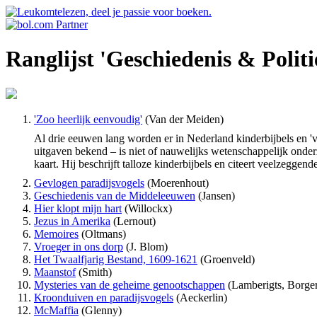
Ranglijst 'Geschiedenis & Politi
'Zoo heerlijk eenvoudig'
(Van der Meiden)
Al drie eeuwen lang worden er in Nederland kinderbijbels en 've
uitgaven bekend – is niet of nauwelijks wetenschappelijk onder
kaart. Hij beschrijft talloze kinderbijbels en citeert veelzeggend
Gevlogen paradijsvogels
(Moerenhout)
Geschiedenis van de Middeleeuwen
(Jansen)
Hier klopt mijn hart
(Willockx)
Jezus in Amerika
(Lernout)
Memoires
(Oltmans)
Vroeger in ons dorp
(J. Blom)
Het Twaalfjarig Bestand, 1609-1621
(Groenveld)
Maanstof
(Smith)
Mysteries van de geheime genootschappen
(Lamberigts, Borger
Kroonduiven en paradijsvogels
(Aeckerlin)
McMaffia
(Glenny)