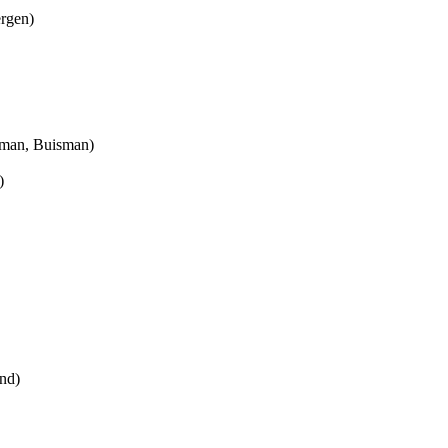
ergen)
man, Buisman)
)
nd)