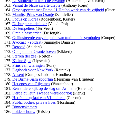
De sublieme historische ervaring
(Ankersmit, Ankersmit)
Vanuit de blauwzwarte diepte
(Anthony Rojer)
Groepsportret met Dame / 1 Het bolwerk van de vrijheid
(Otter
Maurits, Prins van Oranje
(Zandvliet)
Focus op Korea
(Roozenbeek, Kester)
De burger en de hoer
(Van de Pol)
De tempeliers
(Ter Veen)
Oranje bastaarden
(De Iongh)
Geillustreerde encyclopedie van traditionele symbolen
(Cooper
Avocaat ~ soldaat
(Sinninghe Damste)
Berooid
(Aalders)
Oranje bitter Oranje boven
(Kikkert)
Sterren der zee
(Norton)
Kleine Sjoa
(Lipschits)
Prins van wieringen
(Pors)
Dagboek voor New York
(Reinink)
Absent
(Gompes-Lobatto, Hondius)
De Birma-Siam spoorlijn
(Heijmans-van Bruggen)
Het epos van Gilgames
(Vanstiphout)
Een andere kijk op de slag om Arnhem
(Berends)
Derde bulletin Tweede wereldoorlog
(Pierik)
Het fraaie gelaat van Vlaanderen
(Carson)
Public bodies, private lives
(Horstman)
Binnenskamers
Polderschouw
(Kristel)