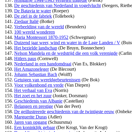
Hongarije 1944-1945 vergeten tragedie
(Pierik)
De geschiedenis van Nederland in vogelvlucht
(Seegers, Rietb
De Batavia te water
(Roeper)
De ziel in de fabriek
(Tollebeek)
Ziedaar Italië
(Botke)
Verbeelding van de wereld
(Beunders)
100 wereld wonderen
Maria Montessori 1870-1952
(Schwegman)
Duizend jaar weer, wind en water in de Lage Landen / V
(Buis
Het bezielde landschap
(De Bruyn, Bonnechere)
Nelson Mandela en de wedstrijd die een volk verenigde
(Carlin
Hitlers paus
(Cornwell)
Nederland in een handomdraai
(Van Es, Blokker)
Het Amazoneleger
(De Blecourt)
Johann Sebastian Bach
(Wolff)
Getuigen van wereldgebeurtenissen
(De Bok)
Voor volkenbond en vrede
(Van Diepen)
Het verhaal van Eva
(Norris)
Het zoet en het zuur
(Jonker, Dorsman)
Geschiedenis van Albanie
(Castellan)
Belangen en prestige
(Van der Peet)
De geillustreerde geschiedenis van de twintigste eeuw
(Onbeke
Marguerite Duras
(Adler)
Jaren van opgang
(Schuursma)
Een koninklijk gebaar
(Der Krogt, Van der Krogt)