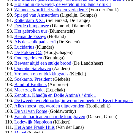
Holland in de wereld, de wereld in Holland / druk 1
Wanneer wordt het verleden verleden ?
(Von der Dunk)
Spiegel van Amsterdam
(Ligtelijn, Gompes)
Rotterdam XXL
(Sellenraad, De Lange)
Derde chimpansee
(Diamond, Diamond)
Het gebroken uur
(Blumenstein)
Bemande Essays
(Hofland)
Als de schildpad sterft
(De Soeten)
Lucidarius
(Klunder)
De Fokker C.5
(Hoogschagen)
Ondergedoken
(Benninga)
Bewaar altijd een stukje brood
(De Landtsheer)
Operatie Safehaven
(Aalders)
Vrouwen op ontdekkingsreis
(Kielich)
Soekarno, President
(Giebels)
Band of Brothers
(Ambrose)
Meer zeg ik niet
(Lepeltak)
Zenobia, Khadîja en Dolle Amina's / druk 1
De tweede wereldoorlog in woord en beeld / 6 Bezet Europa 
Alles moest nog worden uitgevonden
(Rooijendijk)
De val van Rome
(Goldsworthy)
Van de barricaden naar de loopgraven
(Dassen, Groen)
Lodewijk Napoleon
(Kikkert)
Het Anne Frank Huis
(Van der Lans)
Mabel
(Siebelt)