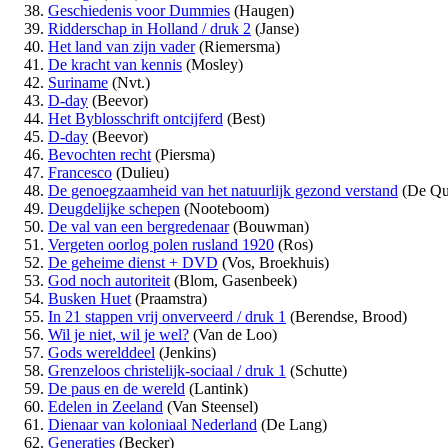
Geschiedenis voor Dummies
(Haugen)
Ridderschap in Holland / druk 2
(Janse)
Het land van zijn vader
(Riemersma)
De kracht van kennis
(Mosley)
Suriname
(Nvt.)
D-day
(Beevor)
Het Byblosschrift ontcijferd
(Best)
D-day
(Beevor)
Bevochten recht
(Piersma)
Francesco
(Dulieu)
De genoegzaamheid van het natuurlijk gezond verstand
(De Qu
Deugdelijke schepen
(Nooteboom)
De val van een bergredenaar
(Bouwman)
Vergeten oorlog polen rusland 1920
(Ros)
De geheime dienst + DVD
(Vos, Broekhuis)
God noch autoriteit
(Blom, Gasenbeek)
Busken Huet
(Praamstra)
In 21 stappen vrij onverveerd / druk 1
(Berendse, Brood)
Wil je niet, wil je wel?
(Van de Loo)
Gods werelddeel
(Jenkins)
Grenzeloos christelijk-sociaal / druk 1
(Schutte)
De paus en de wereld
(Lantink)
Edelen in Zeeland
(Van Steensel)
Dienaar van koloniaal Nederland
(De Lang)
Generaties
(Becker)