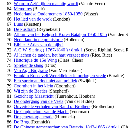
Waarom Azië rijk en machtig wordt
(Van de Veen)
Memoires
(Blair)
Nederlandse Ondernemers 1850-1950
(Visser)
Het lied van de wrok
(Lendon)
Luns
(Kersten)
De kusttram
(Reynebeau)
Album van het Belgisch Korea Bataljon 1950-1955
(Van den S
Nederland in de prehistorie
(Holleman)
Biblica / Atlas van de bijbel
A.C.W. Staring ( 1767-1840 ) / druk 1
(Scova Righini, Scova R
Al lachen de tanden, het hart vergeet niets
(Rice, Rice)
Historique du 15e Wing
(Claes, Claes)
Sprekende slang
(Dros)
Van Agt. Biografie
(Van Merriënboer)
Franklin Roosevelt Wereldleider in oorlog en vrede
(Baraitre)
Een sportman doet niet aan politiek
(Swijtink)
Coornhert in het klein
(Coornhert)
Wij zijn de Beatles
(Shepherd)
Gezicht op Maastricht
(Tuurenhout, Houben)
De ondergang van de Vesta
(Van der Hidde)
Onvertelde verhalen van Band of Brothers
(Brotherton)
De Conjunctuur van de Macht
(Voerman)
De generatorgeneratie
(Hummels)
De Brug
(Remnick)
De Chinese gemeenschap van Batavia, 1842-1865 / druk 1
(Ch