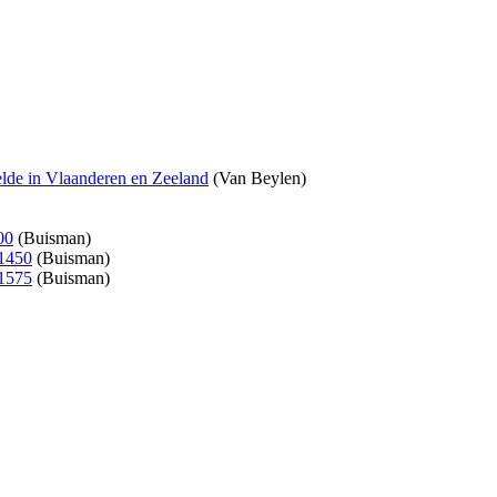
elde in Vlaanderen en Zeeland
(Van Beylen)
00
(Buisman)
-1450
(Buisman)
-1575
(Buisman)