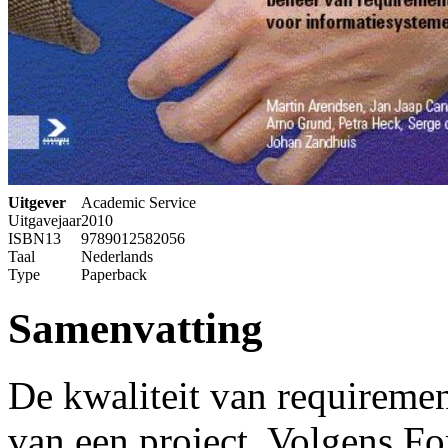
Uitgever
Academic Service
Uitgavejaar
2010
ISBN13
9789012582056
Taal
Nederlands
Type
Paperback
Samenvatting
De kwaliteit van requirement
van een project. Volgens For