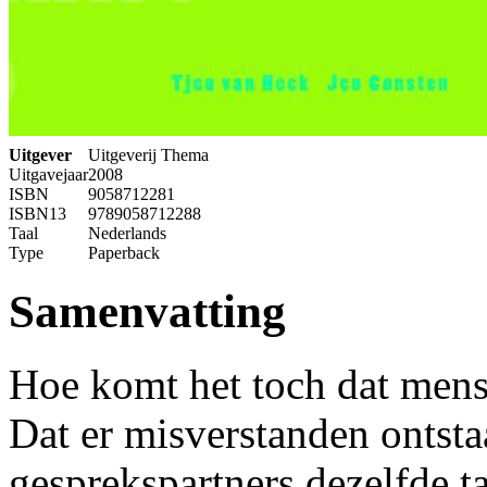
Uitgever
Uitgeverij Thema
Uitgavejaar
2008
ISBN
9058712281
ISBN13
9789058712288
Taal
Nederlands
Type
Paperback
Samenvatting
Hoe komt het toch dat mense
Dat er misverstanden ontsta
gesprekspartners dezelfde 