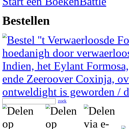
Start een BoekenBattle
Bestellen
zoek