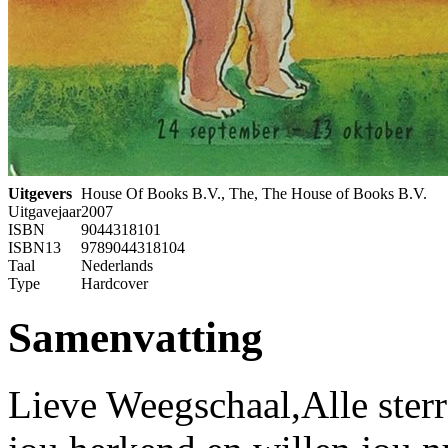
Uitgevers
House Of Books B.V., The, The House of Books B.V.
Uitgavejaar
2007
ISBN
9044318101
ISBN13
9789044318104
Taal
Nederlands
Type
Hardcover
Samenvatting
Lieve Weegschaal,Alle ster