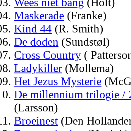
Wees niet bang
(Holt)
Maskerade
(Franke)
Kind 44
(R. Smith)
De doden
(Sundstøl)
Cross Country
( Patterso
Ladykiller
(Mollema)
Het Jezus Mysterie
(McG
De millennium trilogie /
(Larsson)
Broeinest
(Den Hollande