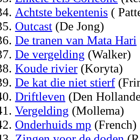
Achtste bekentenis
( Patt
Outcast
(De Jong)
De tranen van Mata Hari
De vergelding
(Walker)
Koude rivier
(Koryta)
De kat die niet stierf
(Fri
Driftleven
(Den Hollande
Vergelding
(Mollema)
Onderhuids mp
(French)
Zingen voor de doden
(R