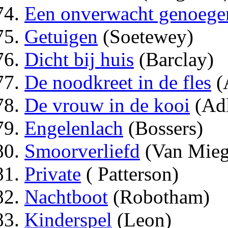
Een onverwacht genoege
Getuigen
(Soetewey)
Dicht bij huis
(Barclay)
De noodkreet in de fles
(
De vrouw in de kooi
(Adl
Engelenlach
(Bossers)
Smoorverliefd
(Van Mie
Private
( Patterson)
Nachtboot
(Robotham)
Kinderspel
(Leon)