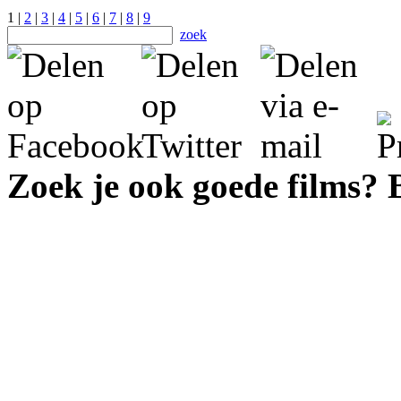
1 |
2
|
3
|
4
|
5
|
6
|
7
|
8
|
9
zoek
Zoek je ook goede films?