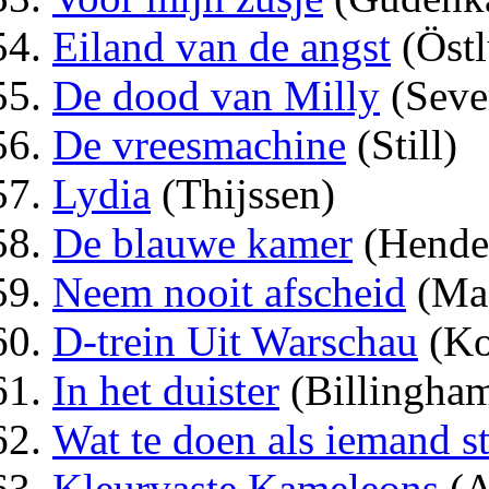
Eiland van de angst
(Öst
De dood van Milly
(Seve
De vreesmachine
(Still)
Lydia
(Thijssen)
De blauwe kamer
(Hende
Neem nooit afscheid
(Ma
D-trein Uit Warschau
(Ko
In het duister
(Billingha
Wat te doen als iemand st
Kleurvaste Kameleons
(A