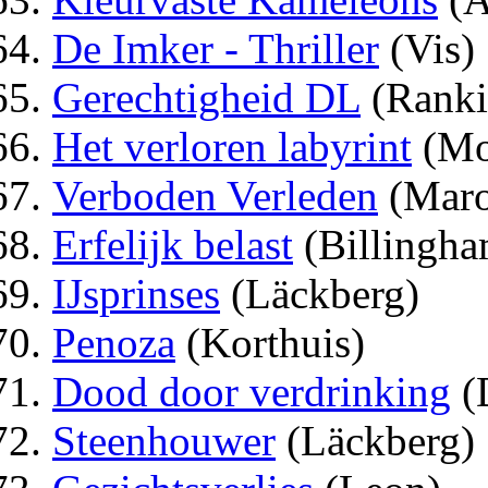
De Imker - Thriller
(Vis)
Gerechtigheid DL
(Ranki
Het verloren labyrint
(Mo
Verboden Verleden
(Maro
Erfelijk belast
(Billingha
IJsprinses
(Läckberg)
Penoza
(Korthuis)
Dood door verdrinking
(
Steenhouwer
(Läckberg)