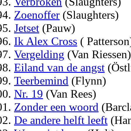
Verbroken
(Slaughters)
Zoenoffer
(Slaughters)
Jetset
(Pauw)
Ik Alex Cross
( Patterson
Vergelding
(Van Riessen)
Eiland van de angst
(Öst
Teerbemind
(Flynn)
Nr. 19
(Van Rees)
Zonder een woord
(Barcl
De andere helft leeft
(Han