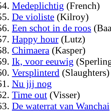
Medeplichtig
(French)
De violiste
(Kilroy)
Een schot in de roos
(Baa
Happy hour
(Lutz)
Chimaera
(Kasper)
Ik, voor eeuwig
(Sperlin
Versplinterd
(Slaughters)
Nu jij nog
Time out
(Visser)
De waterrat van Wanchai