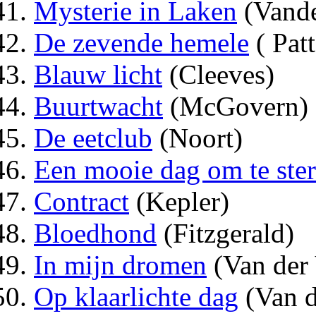
Mysterie in Laken
(Vande
De zevende hemele
( Pat
Blauw licht
(Cleeves)
Buurtwacht
(McGovern)
De eetclub
(Noort)
Een mooie dag om te ste
Contract
(Kepler)
Bloedhond
(Fitzgerald)
In mijn dromen
(Van der 
Op klaarlichte dag
(Van d