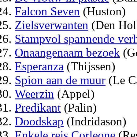
Falcon Seven
(Huston)
Zielsverwanten
(Den Hol
Stampvol spannende ver
Onaangenaam bezoek
(G
Esperanza
(Thijssen)
Spion aan de muur
(Le C
Weerzin
(Appel)
Predikant
(Palin)
Doodskap
(Indridason)
Enkele reis Corleone
(Re