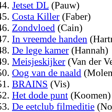
Jetset DL
(Pauw)
Costa Killer
(Faber)
Zondvloed
(Cain)
In vreemde handen
(Hart
De lege kamer
(Hannah)
Meisjeskijker
(Van der Ve
Oog van de naald
(Molem
BRAINS
(Vis)
Het dode punt
(Koomen)
De eetclub filmeditie
(No