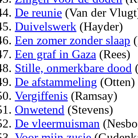
De reunie
(Van der Vlugt
Duivelswerk
(Hayder)
Een zomer zonder slaap
(
Een graf in Gaza
(Rees)
Stille, onmerkbare dood
(
De afstammeling
(Otten)
Vergiffenis
(Ramsay)
Onwetend
(Stevens)
De vleermuisman
(Nesbo
Voor mijn zusje
(Gudenk