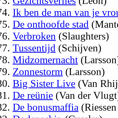
Gezichtsverlies
(Leon)
Ik ben de man van je vr
De onthoofde stad
(Mante
Verbroken
(Slaughters)
Tussentijd
(Schijven)
Midzomernacht
(Larsson
Zonnestorm
(Larsson)
Big Sister Live
(Van Rhij
De reünie
(Van der Vlugt
De bonusmaffia
(Riessen