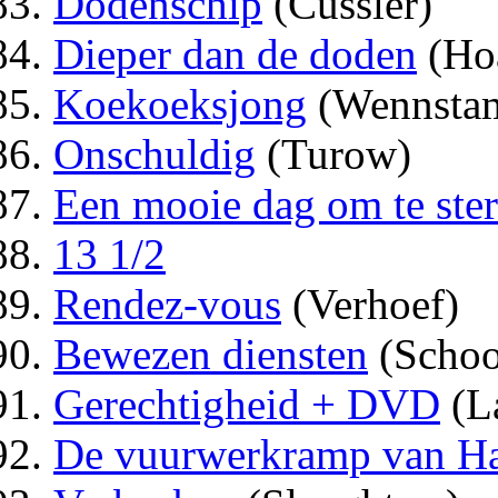
Dodenschip
(Cussler)
Dieper dan de doden
(Ho
Koekoeksjong
(Wennsta
Onschuldig
(Turow)
Een mooie dag om te ste
13 1/2
Rendez-vous
(Verhoef)
Bewezen diensten
(Schoo
Gerechtigheid + DVD
(L
De vuurwerkramp van Ha