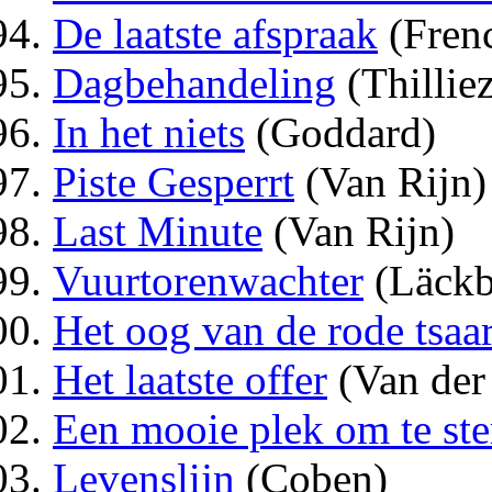
De laatste afspraak
(Fren
Dagbehandeling
(Thillie
In het niets
(Goddard)
Piste Gesperrt
(Van Rijn)
Last Minute
(Van Rijn)
Vuurtorenwachter
(Läckb
Het oog van de rode tsaa
Het laatste offer
(Van der
Een mooie plek om te st
Levenslijn
(Coben)