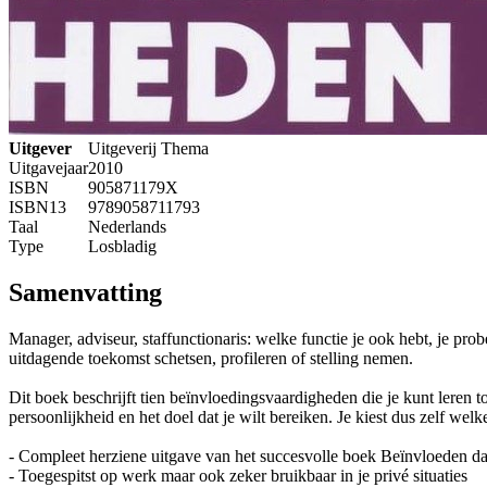
Uitgever
Uitgeverij Thema
Uitgavejaar
2010
ISBN
905871179X
ISBN13
9789058711793
Taal
Nederlands
Type
Losbladig
Samenvatting
Manager, adviseur, staffunctionaris: welke functie je ook hebt, je pr
uitdagende toekomst schetsen, profileren of stelling nemen.
Dit boek beschrijft tien beïnvloedingsvaardigheden die je kunt leren to
persoonlijkheid en het doel dat je wilt bereiken. Je kiest dus zelf welk
- Compleet herziene uitgave van het succesvolle boek Beïnvloeden da
- Toegespitst op werk maar ook zeker bruikbaar in je privé situaties