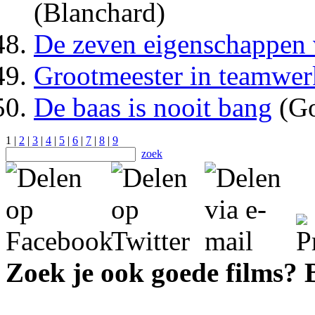
(Blanchard)
De zeven eigenschappen v
Grootmeester in teamwer
De baas is nooit bang
(Go
1 |
2
|
3
|
4
|
5
|
6
|
7
|
8
|
9
zoek
Zoek je ook goede films?