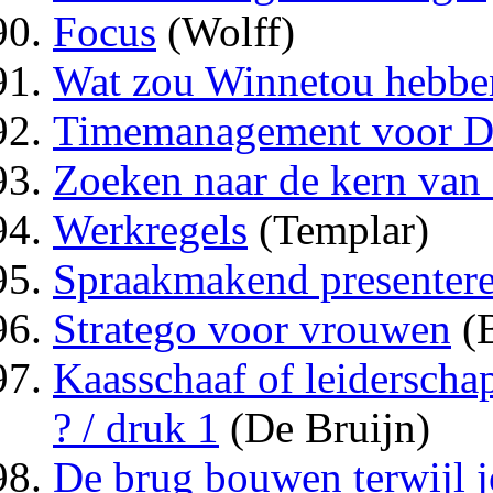
Focus
(Wolff)
Wat zou Winnetou hebbe
Timemanagement voor 
Zoeken naar de kern van 
Werkregels
(Templar)
Spraakmakend presenter
Stratego voor vrouwen
(B
Kaasschaaf of leidersch
? / druk 1
(De Bruijn)
De brug bouwen terwijl j