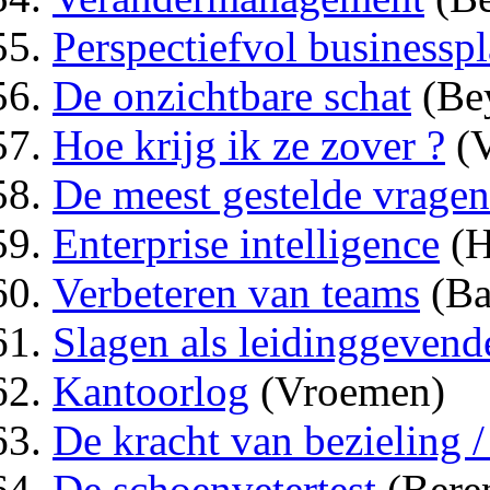
Perspectiefvol businessp
De onzichtbare schat
(Bey
Hoe krijg ik ze zover ?
(V
De meest gestelde vrage
Enterprise intelligence
(H
Verbeteren van teams
(Ba
Slagen als leidinggevend
Kantoorlog
(Vroemen)
De kracht van bezieling /
De schoenvetertest
(Bere