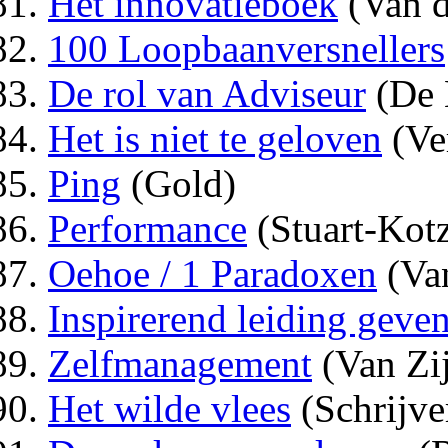
Het innovatieboek
(Van d
100 Loopbaanversnellers
De rol van Adviseur
(De 
Het is niet te geloven
(Ve
Ping
(Gold)
Performance
(Stuart-Kot
Oehoe / 1 Paradoxen
(Va
Inspirerend leiding geve
Zelfmanagement
(Van Zij
Het wilde vlees
(Schrijve