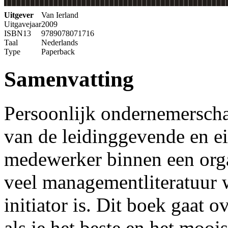
Uitgever
Van Ierland
Uitgavejaar
2009
ISBN13
9789078071716
Taal
Nederlands
Type
Paperback
Samenvatting
Persoonlijk ondernemerschap
van de leidinggevende en e
medewerker binnen een organ
veel managementliteratuur 
initiator is. Dit boek gaat 
als je het beste en het moois