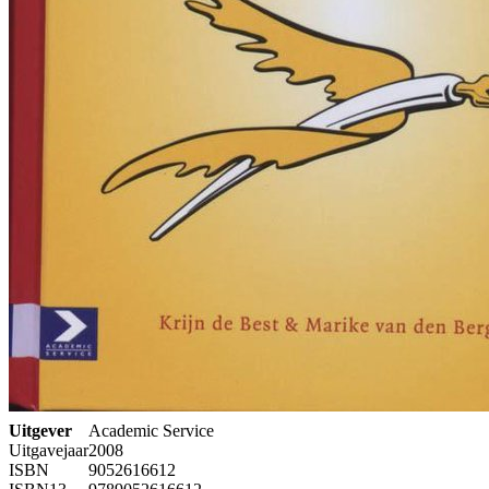
Uitgever
Academic Service
Uitgavejaar
2008
ISBN
9052616612