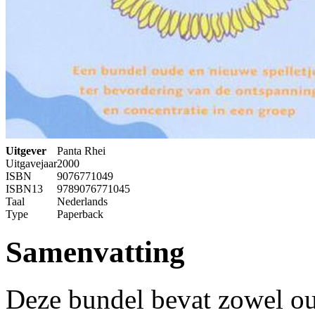
Uitgever
Panta Rhei
Uitgavejaar
2000
ISBN
9076771049
ISBN13
9789076771045
Taal
Nederlands
Type
Paperback
Samenvatting
Deze bundel bevat zowel ou