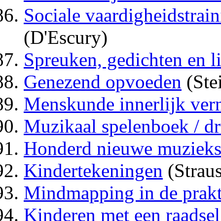
Sociale vaardigheidstrai
(D'Escury)
Spreuken, gedichten en l
Genezend opvoeden
(Ste
Menskunde innerlijk ver
Muzikaal spelenboek / d
Honderd nieuwe muzieksp
Kindertekeningen
(Straus
Mindmapping in de prakt
Kinderen met een raadsel