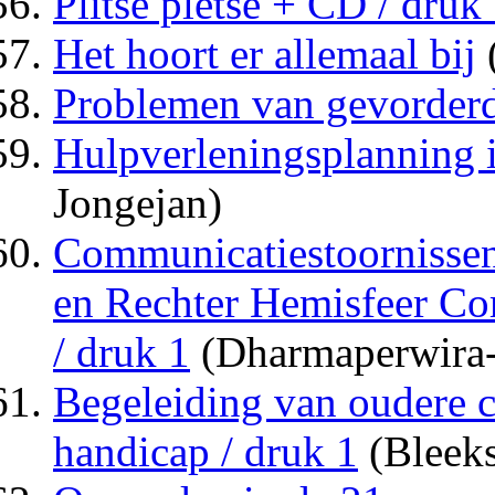
Plitse pletse + CD / druk
Het hoort er allemaal bij
Problemen van gevorderde
Hulpverleningsplanning i
Jongejan)
Communicatiestoornissen 
en Rechter Hemisfeer C
/ druk 1
(Dharmaperwira-
Begeleiding van oudere c
handicap / druk 1
(Bleek