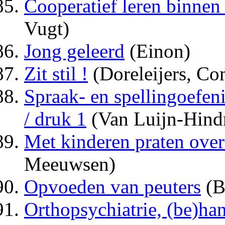
Cooperatief leren binnen 
Vugt)
Jong geleerd
(Einon)
Zit stil !
(Doreleijers, Co
Spraak- en spellingoefen
/ druk 1
(Van Luijn-Hindr
Met kinderen praten over
Meeuwsen)
Opvoeden van peuters
(B
Orthopsychiatrie, (be)han