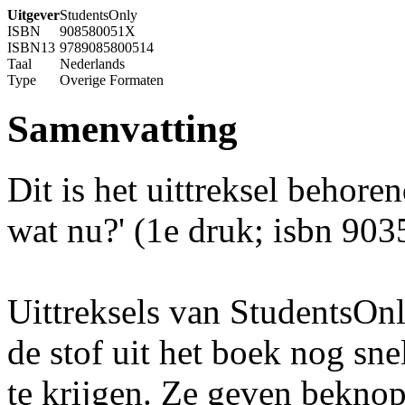
Uitgever
StudentsOnly
ISBN
908580051X
ISBN13
9789085800514
Taal
Nederlands
Type
Overige Formaten
Samenvatting
Dit is het uittreksel behoren
wat nu?' (1e druk; isbn 90
Uittreksels van StudentsOn
de stof uit het boek nog sne
te krijgen. Ze geven beknop