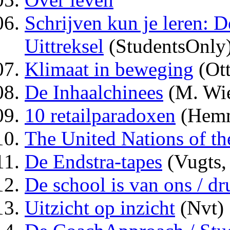
Schrijven kun je leren: D
Uittreksel
(StudentsOnly
Klimaat in beweging
(Ott
De Inhaalchinees
(M. Wi
10 retailparadoxen
(Hemm
The United Nations of th
De Endstra-tapes
(Vugts,
De school is van ons / dr
Uitzicht op inzicht
(Nvt)