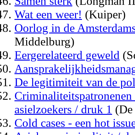
Samen sterk
(Longman III
Wat een weer!
(Kuiper)
Oorlog in de Amsterdam
Middelburg)
Eergerelateerd geweld
(Sc
Aansprakelijkheidsmanage
De legitimiteit van de po
Criminaliteitspatronenen 
asielzoekers / druk 1
(De 
Cold cases - een hot issue