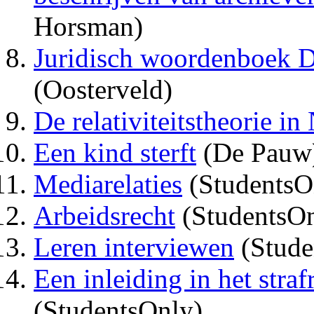
Horsman)
Juridisch woordenboek Di
(Oosterveld)
De relativiteitstheorie in
Een kind sterft
(De Pauw
Mediarelaties
(StudentsO
Arbeidsrecht
(StudentsOn
Leren interviewen
(Stude
Een inleiding in het stra
(StudentsOnly)