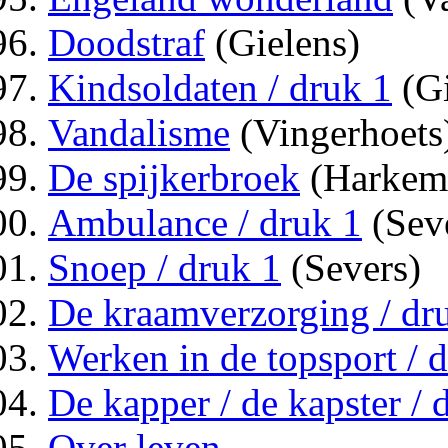
Doodstraf
(Gielens)
Kindsoldaten / druk 1
(Gi
Vandalisme
(Vingerhoets
De spijkerbroek
(Harkem
Ambulance / druk 1
(Sev
Snoep / druk 1
(Severs)
De kraamverzorging / dr
Werken in de topsport / 
De kapper / de kapster / 
Over leven