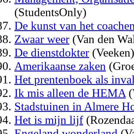
(StudentsOnly)
De kunst van het coachen 
Zwaar weer
(Van den Wal
De dienstdokter
(Veeken
Amerikaanse zaken
(Groe
Het prentenboek als inva
Ik mis alleen de HEMA
(
Stadstuinen in Almere H
Het is mijn lijf
(Rozendaa
Engeland wonderland
(V