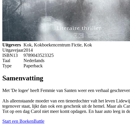
Uitgevers
Kok, Kokboekencentrum Fictie, Kok
Uitgavejaar
2014
ISBN13
9789043523325
Taal
Nederlands
Type
Paperback
Samenvatting
Met 'De logee' heeft Femmie van Santen weer een verhaal geschreven
Als alleenstaande moeder van een tienerdochter valt het leven Lidewi
tegenover staat, lijkt dan ook een geschenk uit de hemel. Maar als C
Tot op een dag Carol niet meer komt opdagen. En haar auto leeg in d
Start een BoekenBattle