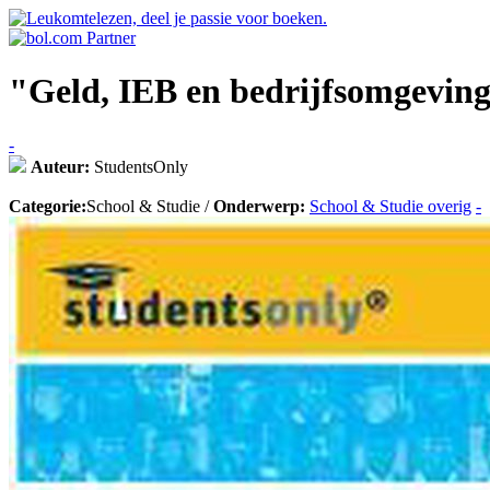
"Geld, IEB en bedrijfsomgeving 
-
Auteur:
StudentsOnly
Categorie:
School & Studie /
Onderwerp:
School & Studie overig
-