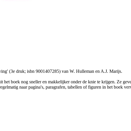
geving' (3e druk; isbn 9001407285) van W. Hulleman en A.J. Marijs.
t het boek nog sneller en makkelijker onder de knie te krijgen. Ze geve
t regelmatig naar pagina's, paragrafen, tabellen of figuren in het boek v