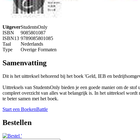
Uitgever
StudentsOnly
ISBN
9085801087
ISBN13
9789085801085
Taal
Nederlands
Type
Overige Formaten
Samenvatting
Dit is het uittreksel behorend bij het boek 'Geld, IEB en bedrijfsom
Uittreksels van StudentsOnly bieden je een goede manier om de stof ui
compleet overzicht van alles wat belangrijk is. In het uittreksel word
te beter samen met het boek.
Start een BoekenBattle
Bestellen