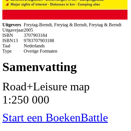
Uitgevers
Freytag-Berndt, Freytag & Berndt, Freytag & Berndt
Uitgavejaar
2005
ISBN
3707903184
ISBN13
9783707903188
Taal
Nederlands
Type
Overige Formaten
Samenvatting
Road+Leisure map
1:250 000
Start een BoekenBattle